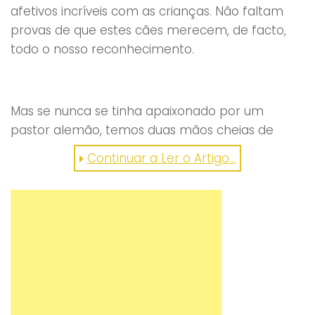
afetivos incríveis com as crianças. Não faltam
provas de que estes cães merecem, de facto,
todo o nosso reconhecimento.
Mas se nunca se tinha apaixonado por um
pastor alemão, temos duas mãos cheias de
fotografias que vão derreter-lhe o coração e
Continuar a Ler o Artigo…
convencê-lo de que há raças que se destacam
mais do que outras! Quer ver?
1. Estão sempre de vigia!