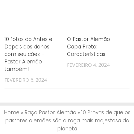
10 fotos do Antes e
O Pastor Alemão
Depois dos donos
Capa Preta:
com seu cães –
Características
Pastor Alemão
FEVEREIRO 4, 2024
também!
FEVEREIRO 5, 2024
4. Dos cachorros mais adoráveis do mundo!
Home
»
Raça Pastor Alemão
»
10 Provas de que os
pastores alemães são a raça mais majestosa do
planeta