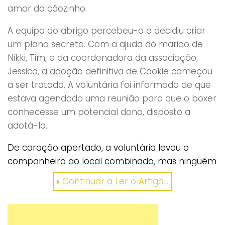
amor do cãozinho.
A equipa do abrigo percebeu-o e decidiu criar
um plano secreto. Com a ajuda do marido de
Nikki, Tim, e da coordenadora da associação,
Jessica, a adoção definitiva de Cookie começou
a ser tratada. A voluntária foi informada de que
estava agendada uma reunião para que o boxer
conhecesse um potencial dono, disposto a
adotá-lo.
De coração apertado, a voluntária levou o
companheiro ao local combinado, mas ninguém
compareceu. Ainda assim, a surpresa maior
Continuar a Ler o Artigo…
estaria para vir. Quando foi consultar a
informação da pessoa interessada em ficar
com Cookie para lhe poder telefonar, Nikki deu