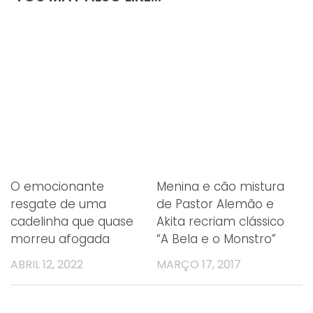
O emocionante
Menina e cão mistura
resgate de uma
de Pastor Alemão e
cadelinha que quase
Akita recriam clássico
morreu afogada
“A Bela e o Monstro”
ABRIL 12, 2022
MARÇO 17, 2017