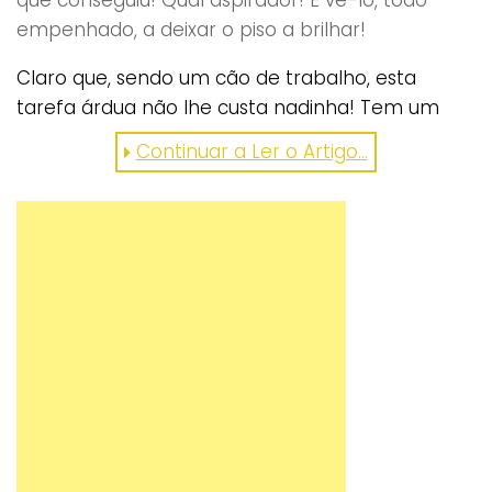
empenhado, a deixar o piso a brilhar!
Claro que, sendo um cão de trabalho, esta
tarefa árdua não lhe custa nadinha! Tem um
patudo destes em casa? Haverá melhor
Continuar a Ler o Artigo...
parceiro para as limpezas do que ele? Bem nos
parecia que não! 😀
https://www.facebook.com/TheGSDC/videos/1496
gostou? partilhe