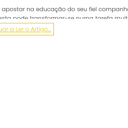
or é apostar na educação do seu fiel companh
o esta pode transformar-se numa tarefa muit
ar a Ler o Artigo...
ngelGermanShepherds/videos/1080211095361