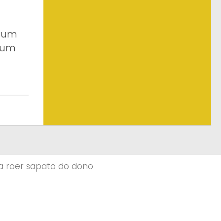
e um
 um
a roer sapato do dono