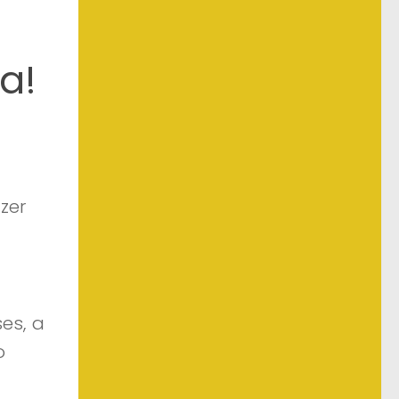
a!
zer
es, a
o