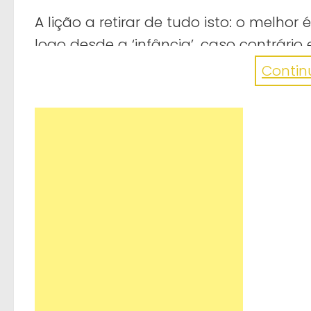
A lição a retirar de tudo isto: o melh
logo desde a ‘infância’, caso contrári
muito complicada!
Continu
https://www.facebook.com/GuardianA
gostou? partilhe