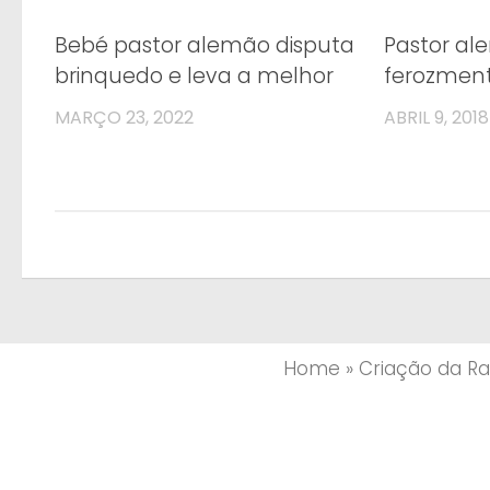
Bebé pastor alemão disputa
Pastor al
brinquedo e leva a melhor
ferozmen
MARÇO 23, 2022
ABRIL 9, 2018
Home
»
Criação da R