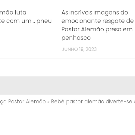
emão luta
As incríveis imagens do
te com um… pneu
emocionante resgate d
Pastor Alemão preso em
penhasco
JUNHO 19, 2023
aça Pastor Alemão
»
Bebé pastor alemão diverte-se 