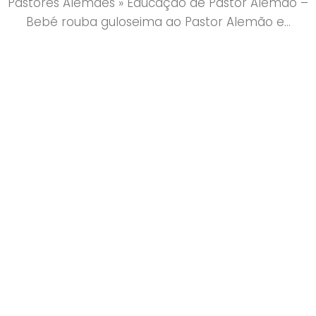
Pastores Alemães
»
Educação de Pastor Alemão –
Bebé rouba guloseima ao Pastor Alemão e…