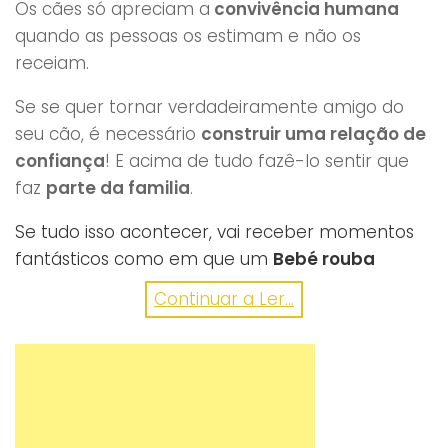
Os cães só apreciam a
convivência humana
quando as pessoas os estimam e não os
receiam.
Se se quer tornar verdadeiramente amigo do
seu cão, é necessário
construir uma relação de
confiança
! E acima de tudo fazê-lo sentir que
faz
parte da familia
.
Se tudo isso acontecer, vai receber momentos
fantásticos como em que um
Bebé rouba
guloseima ao Pastor Alemão e… nada
Continuar a Ler...
acontece! 🙂
Vê aqui um a cara do bebé… e a grande Atitude
do cão!