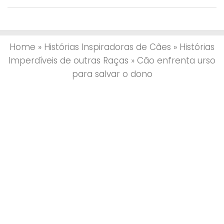
Home
»
Histórias Inspiradoras de Cães
»
Histórias
Imperdíveis de outras Raças
»
Cão enfrenta urso
Below is an account from my husband of yesterdays pack
para salvar o dono
walk. “Today we lost our brave, old man Pete. The dogs
surprised a black bear just off the trail while we were hiking
this morning. It must not have heard or smelled us with the
pouring rain. It felt threatened and turned around. Pete
stepped up and held off the bear until I could get the other
dogs to safety. Once I was sure they were safe, I went back
and scared the bear off, but Pete was gravely injured. I was
able to get him back down to the main trail and, thanks to
Cathi and Kate, we were able to get him in a car and to the
hospital pretty quickly. He held on like a real trooper the whole
time, and he was never alone in his pain. The x-rays revealed