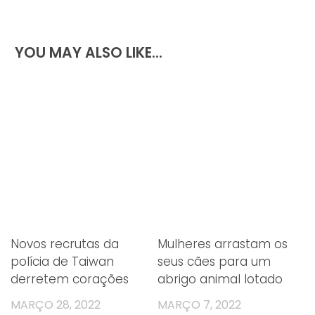
estava ferido com gravidade”, descreveu o dono
do herói de quatro patas, num post emocionado
YOU MAY ALSO LIKE...
no Instagram.
Novos recrutas da
Mulheres arrastam os
polícia de Taiwan
seus cães para um
derretem corações
abrigo animal lotado
MARÇO 28, 2022
MARÇO 7, 2022