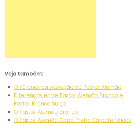
Veja também:
O 110 anos da evolução do Pastor Alemão
Diferenças entre Pastor Alemão Branco e
Pastor Branco Suíço
“O Peter aproximou-se e manteve-o parado
O Pastor Alemão Branco
enquanto eu fugia com os outros cães para um
O Pastor Alemão Capa Preta: Características
local seguro. Quando tive a certeza de que
estava seguro, voltei e afastei o urso, mas o Pete