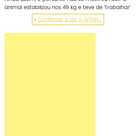
animal estabilizou nos 49 kg e teve de ‘trabalhar’
ainda mais intensamente! Mas com o incentivo
Continuar a Ler o Artigo…
necessário, provou ser um lutador! Ainda há um
longo caminho a percorrer, mas o ponteiro da
balança já desceu até aos 47 kg!