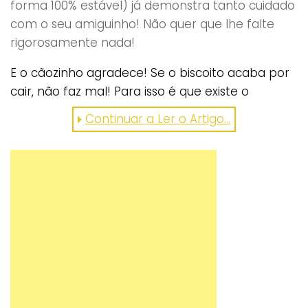
forma 100% estável) já demonstra tanto cuidado
com o seu amiguinho! Não quer que lhe falte
rigorosamente nada!
E o cãozinho agradece! Se o biscoito acaba por
cair, não faz mal! Para isso é que existe o
trabalho de equipa: ele apanha-o e devora-o! O
Continuar a Ler o Artigo...
momento, registado em vídeo, é tão caricato
que já foi partilhado quase 300 mil vezes! É fácil
entender porquê! Veja!
https://www.facebook.com/waggletv/videos/18809
gostou? partilhe