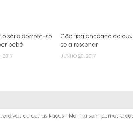
to sério derrete-se
Cão fica chocado ao ouvi
por bebé
se a ressonar
 2017
JUNHO 20, 2017
mperdíveis de outras Raças
»
Menina sem pernas e ca