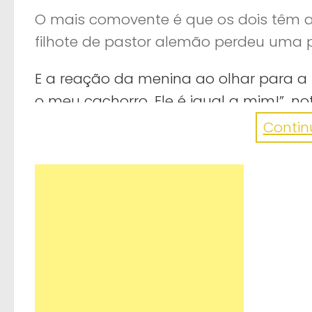
O mais comovente é que os dois têm 
filhote de pastor alemão perdeu uma 
E a reação da menina ao olhar para a pr
o meu cachorro. Ele é igual a mim!”, n
Hardin, que acompanha a filha do casal
Continu
amigos e a explicar a sua deficiência 
Além disso, os dois poderão fazer exer