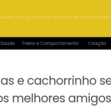
Desde 2014. As melhores histórias de Pastores Ale
Saúde
Treino e Comportamento
Criação
as e cachorrinho 
os melhores amigo