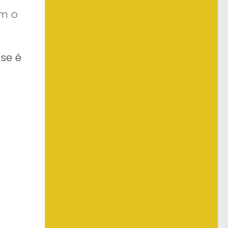
ém o
sse é
r
ador.