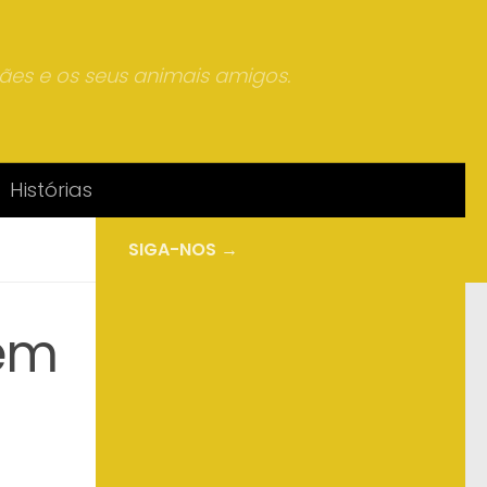
mães e os seus animais amigos.
Histórias
SIGA-NOS →
sem
s