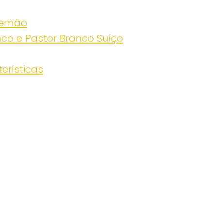
Alemão
nco e Pastor Branco Suíço
erísticas