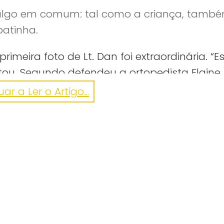
algo em comum: tal como a criança, tamb
patinha.
imeira foto de Lt. Dan foi extraordinária. “E
otou. Segundo defendeu a ortopedista Elaine
, o cachorrinho vai ajudar a criança a faze
ar a Ler o Artigo…
aos colegas.
cício juntos, o que será extremamente motiv