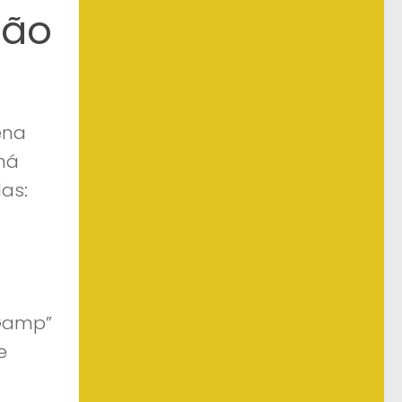
não
ena
má
as:
 Gamp”
e