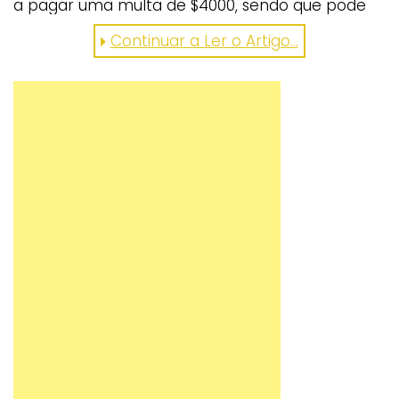
a pagar uma multa de $4000, sendo que pode
ainda incorrer numa pena de prisão até um ano.
Continuar a Ler o Artigo…
Haja justiça!