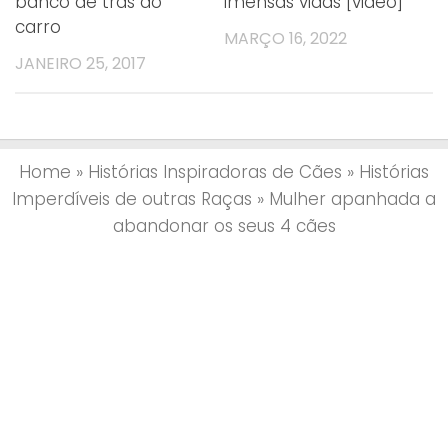
banco de trás do
imensas vidas [video]
carro
MARÇO 16, 2022
JANEIRO 25, 2017
Home
»
Histórias Inspiradoras de Cães
»
Histórias
Imperdíveis de outras Raças
»
Mulher apanhada a
abandonar os seus 4 cães