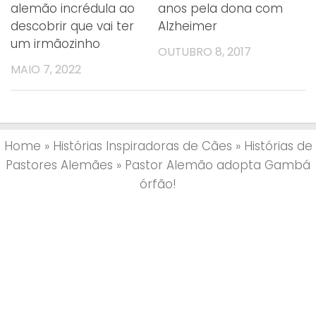
alemão incrédula ao
anos pela dona com
descobrir que vai ter
Alzheimer
um irmãozinho
OUTUBRO 8, 2017
MAIO 7, 2022
Home
»
Histórias Inspiradoras de Cães
»
Histórias de
Pastores Alemães
»
Pastor Alemão adopta Gambá
órfão!