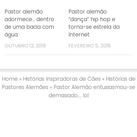
Pastor alemão
Pastor alemão
adormece… dentro
“dança” hip hop e
de uma bacia com
torna-se estrela da
água
Internet
OUTUBRO 12, 2016
FEVEREIRO 5, 2018
Home
»
Histórias Inspiradoras de Cães
»
Histórias de
Pastores Alemães
»
Pastor Alemão entusiasmou-se
demasiado…. lol