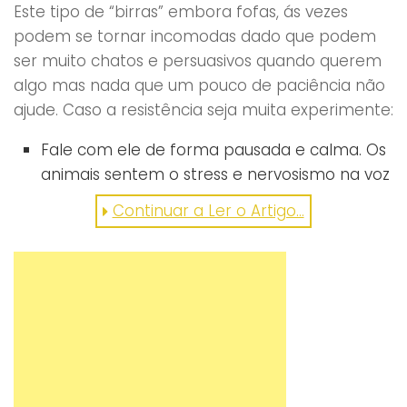
Este tipo de “birras” embora fofas, ás vezes
podem se tornar incomodas dado que podem
ser muito chatos e persuasivos quando querem
algo mas nada que um pouco de paciência não
ajude. Caso a resistência seja muita experimente:
Fale com ele de forma pausada e calma. Os
animais sentem o stress e nervosismo na voz
do dono, falar com ele aos berros não ajuda
Continuar a Ler o Artigo...
em nada.
Se já conta com “cenas” leve consigo o seu
snack favorito. Na hora de ir embora, já sabe
o que mostrar 🙂
Se não quiser ou levar comida, certamente
ele terá um brinquedo favorito. Certamente
também ajuda.
Não bata no animal, mas assim que ele vier