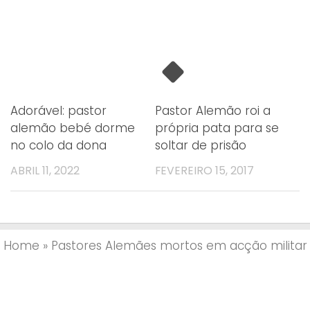
Adorável: pastor
Pastor Alemão roi a
alemão bebé dorme
própria pata para se
no colo da dona
soltar de prisão
ABRIL 11, 2022
FEVEREIRO 15, 2017
Home
»
Pastores Alemães mortos em acção militar