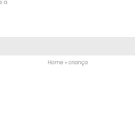
s a
Home
»
criança