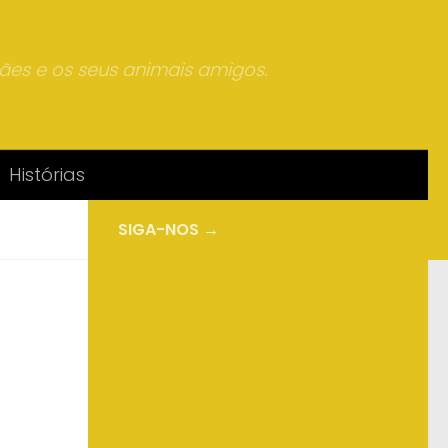
mães e os seus animais amigos.
Histórias
SIGA-NOS →