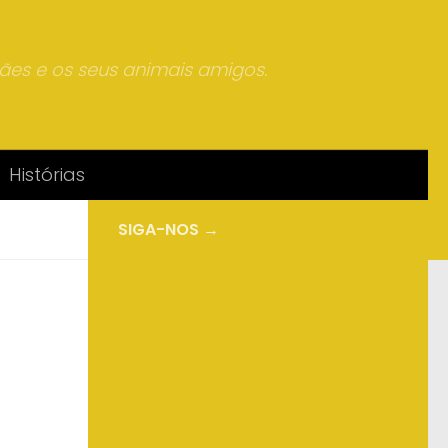
mães e os seus animais amigos.
Histórias
SIGA-NOS →