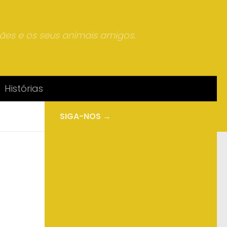
mães e os seus animais amigos.
Histórias
SIGA-NOS →