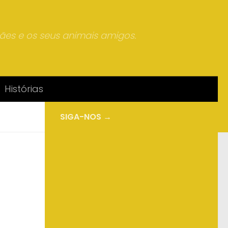
mães e os seus animais amigos.
Histórias
SIGA-NOS →