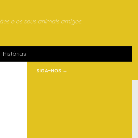
mães e os seus animais amigos.
Histórias
SIGA-NOS →