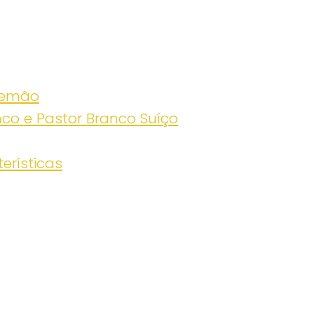
Alemão
nco e Pastor Branco Suíço
erísticas