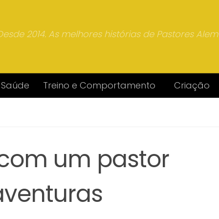
Desde 2014. As melhores histórias de Pastores Ale
Saúde
Treino e Comportamento
Criação
 com um pastor
aventuras