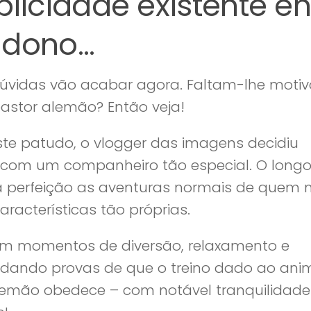
icidade existente en
 dono…
 dúvidas vão acabar agora. Faltam-lhe motiv
pastor alemão? Então veja!
este patudo, o vlogger das imagens decidiu
 com um companheiro tão especial. O long
 na perfeição as aventuras normais de quem 
racterísticas tão próprias.
ham momentos de diversão, relaxamento e
 dando provas de que o treino dado ao ani
alemão obedece – com notável tranquilidade