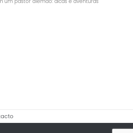
 um pastor alemão: dicas e aventuras
tacto