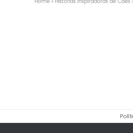
Home
»
Histórias Inspiradoras de Cães
Polí