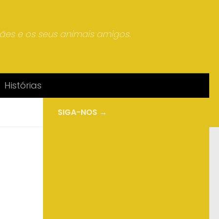
mães e os seus animais amigos.
Histórias
SIGA-NOS →