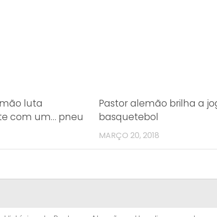
emão luta
Pastor alemão brilha a jo
te com um… pneu
basquetebol
MARÇO 20, 2018