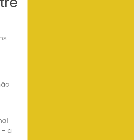
tre
os
o
não
mal
 – a