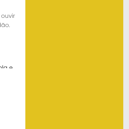
ouvir
dão.
.
ola e
om um