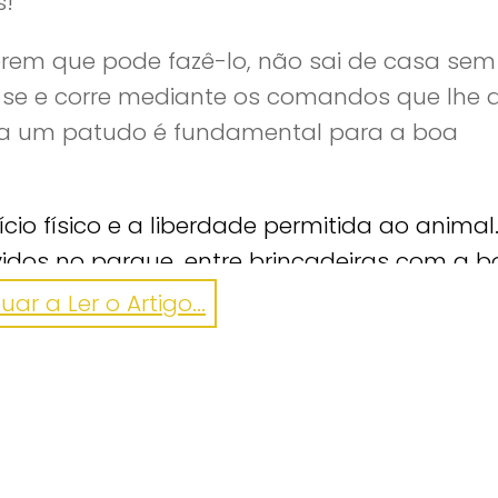
s!
rem que pode fazê-lo, não sai de casa sem 
a-se e corre mediante os comandos que lhe 
o a um patudo é fundamental para a boa
ício físico e a liberdade permitida ao animal
idos no parque, entre brincadeiras com a b
ar a sorrir!
ar a Ler o Artigo...
de alimentação) e imagine a sua rotina c