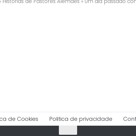
»
Histórias de Pastores Alemães
»
Um dia passado com
tica de Cookies
Politica de privacidade
Con