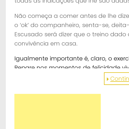
todas as indicações que lhe são dada
Não começa a comer antes de lhe dize
o ‘ok’ do companheiro, senta-se, deit
Escusado será dizer que o treino dad
convivência em casa.
Igualmente importante é, claro, o exerc
Repare nos momentos de felicidade viv
corridas frenéticas. Não há como não fic
Continu
Aprenda várias dicas (nomeadamente 
amigo como este…