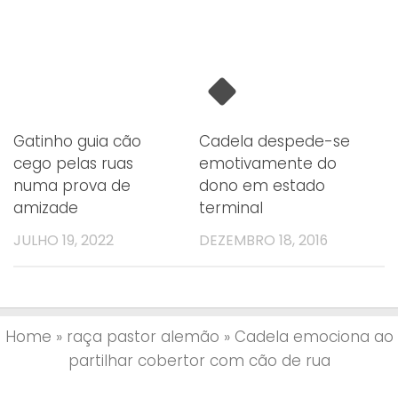
Gatinho guia cão
Cadela despede-se
cego pelas ruas
emotivamente do
numa prova de
dono em estado
amizade
terminal
JULHO 19, 2022
DEZEMBRO 18, 2016
Home
»
raça pastor alemão
»
Cadela emociona ao
partilhar cobertor com cão de rua