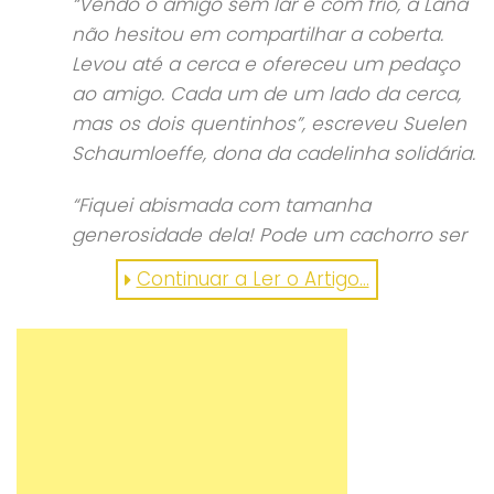
“Vendo o amigo sem lar e com frio, a Lana
não hesitou em compartilhar a coberta.
Levou até a cerca e ofereceu um pedaço
ao amigo. Cada um de um lado da cerca,
mas os dois quentinhos”, escreveu Suelen
Schaumloeffe, dona da cadelinha solidária.
“Fiquei abismada com tamanha
generosidade dela! Pode um cachorro ser
mais solidário e racional do que nós, que
Continuar a Ler o Artigo...
nos dizemos humanos? Sim!”, acrescentou.
“Quantas vezes vemos um semelhante
nosso passando necessidade e
ignoramos, não fazemos nada a respeito?
Fingir que não viu não elimina o problema,
mas dá a falsa sensação de que esse
problema não existe. Santa ignorância!”,