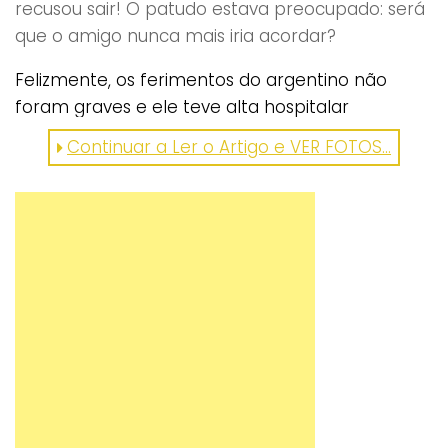
recusou sair! O patudo estava preocupado: será
que o amigo nunca mais iria acordar?
Felizmente, os ferimentos do argentino não
foram graves e ele teve alta hospitalar
rapidamente! Os dois companheiros não
Continuar a Ler o Artigo e VER FOTOS...
ficaram, assim, separados durante muito tempo!
As ternurentas imagens captadas momentos
após os acidente foram amplamente
partilhadas pelos meios de comunicação locais.