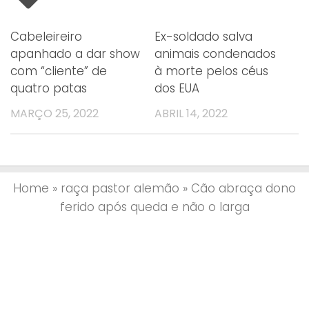
Cabeleireiro
Ex-soldado salva
apanhado a dar show
animais condenados
com “cliente” de
à morte pelos céus
quatro patas
dos EUA
MARÇO 25, 2022
ABRIL 14, 2022
Home
»
raça pastor alemão
»
Cão abraça dono
ferido após queda e não o larga