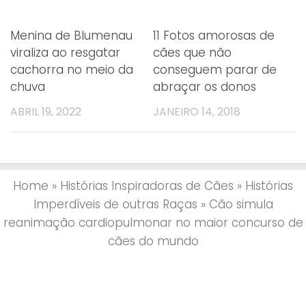
Menina de Blumenau
11 Fotos amorosas de
viraliza ao resgatar
cães que não
cachorra no meio da
conseguem parar de
chuva
abraçar os donos
ABRIL 19, 2022
JANEIRO 14, 2018
Home
»
Histórias Inspiradoras de Cães
»
Histórias
Imperdíveis de outras Raças
»
Cão simula
reanimação cardiopulmonar no maior concurso de
cães do mundo