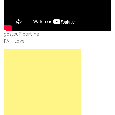
gostou? partilhe
PA – Love