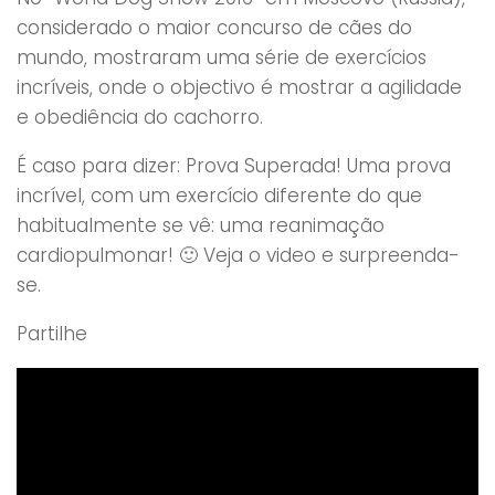
considerado o maior concurso de cães do
mundo, mostraram uma série de exercícios
incríveis, onde o objectivo é mostrar a agilidade
e obediência do cachorro.
É caso para dizer: Prova Superada! Uma prova
incrível, com um exercício diferente do que
habitualmente se vê: uma reanimação
cardiopulmonar! 🙂 Veja o video e surpreenda-
se.
Partilhe