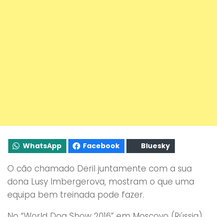
WhatsApp
Facebook
Bluesky
O cão chamado Deril juntamente com a sua
dona Lusy Imbergerova, mostram o que uma
equipa bem treinada pode fazer.
No “World Dog Show 2016” em Moscovo (Rússia),