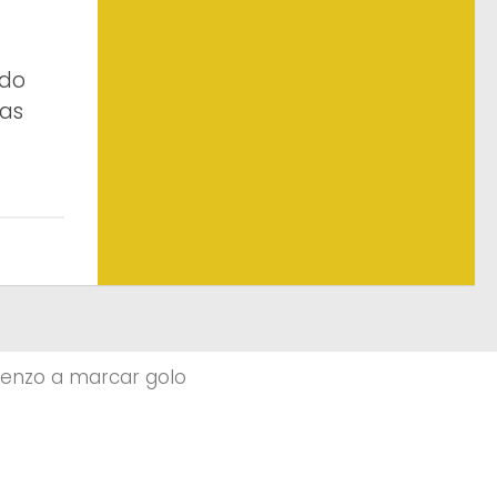
 do
ias
renzo a marcar golo