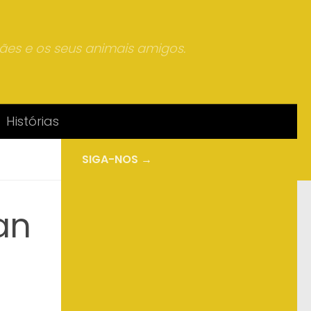
mães e os seus animais amigos.
Histórias
SIGA-NOS →
an