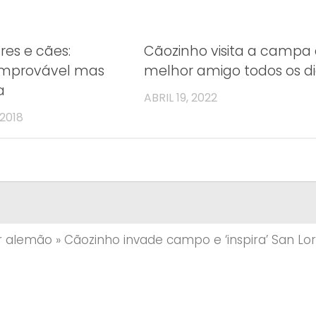
res e cães:
Cãozinho visita a campa
improvável mas
melhor amigo todos os d
a
ABRIL 19, 2022
 2018
r alemão
»
Cãozinho invade campo e ‘inspira’ San Lo