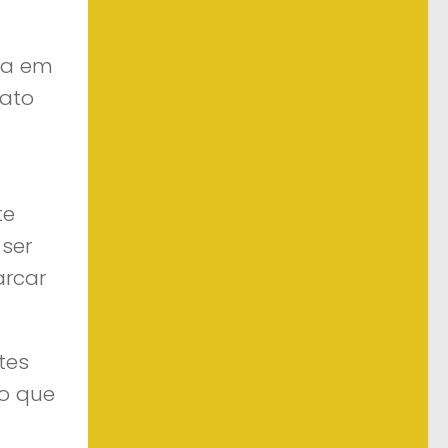
sa em
nato
te
ser
arcar
tes
lo que