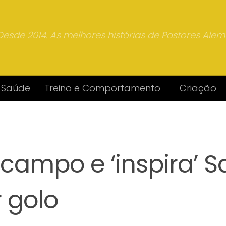
Desde 2014. As melhores histórias de Pastores Ale
Saúde
Treino e Comportamento
Criação
campo e ‘inspira’ S
 golo