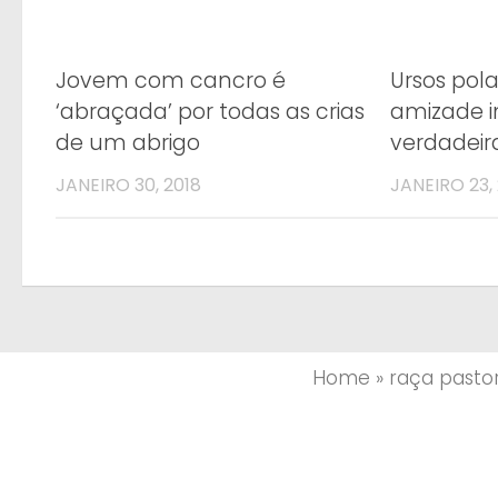
Jovem com cancro é
Ursos pola
‘abraçada’ por todas as crias
amizade 
de um abrigo
verdadeir
JANEIRO 30, 2018
JANEIRO 23,
Home
»
raça pasto