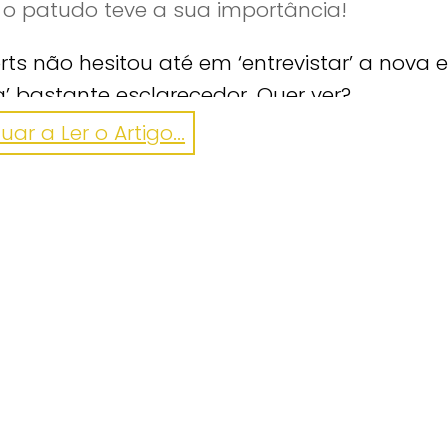
, o patudo teve a sua importância!
ts não hesitou até em ‘entrevistar’ a nova e
 bastante esclarecedor. Quer ver?
ar a Ler o Artigo...
ideos/10155310175348876/