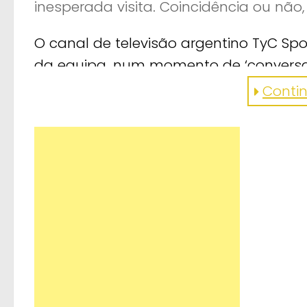
inesperada visita. Coincidência ou não
O canal de televisão argentino TyC Spor
da equipa, num momento de ‘conversa’
Continu
https://www.facebook.com/tycsports/v
gostou? partilhe