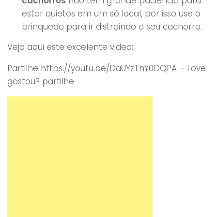
cachorros
não têm grande paciência para
estar quietos em um só local, por isso use o
brinquedo para ir distraindo o seu cachorro.
Veja aqui este excelente video:
Partilhe https://youtu.be/DaUYzTnY0DQPA – Love
gostou? partilhe