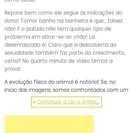
Repare bem como ele segue as indicações do
dono! Tomar banho na banheira é que… talvez
não! E o patudo não tem qualquer tipo de
problema em atirar-se ao chão! Lá
desenrascado é! Claro que a descoberta da
sexualidade também faz parte do crescimento,
certo? No quarto minuto de vídeo temos a
prova!
A evolução física do animal é notória! Se, no
início das imagens, somos confrontados com um
autêntico peluche, no final, o caso muda de
Continuar a Ler o Artigo...
figura! Recordações inesquecíveis para quem
partilha a casa com um ser tão especial!
Parabéns, Saber!