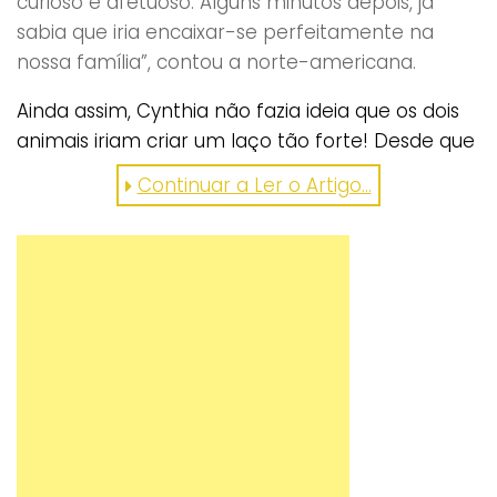
curioso e afetuoso. Alguns minutos depois, já
sabia que iria encaixar-se perfeitamente na
nossa família”, contou a norte-americana.
Ainda assim, Cynthia não fazia ideia que os dois
animais iriam criar um laço tão forte! Desde que
se conheceram, Henry e Baloo tornaram-se os
Continuar a Ler o Artigo...
melhores amigos e vão juntos para todo o lado!
“Assim que toco a coleira do Henry, o Baloo
vem a correr e começa a gritar comigo
para lhe colocar o arnês”, referiu a dona. O
resultado deste amor é visível nas
fantásticas fotografias registadas pelo
casal (que fazem as delícias dos seus
seguidores do
Instagram
). Deixe-se
conquistar!