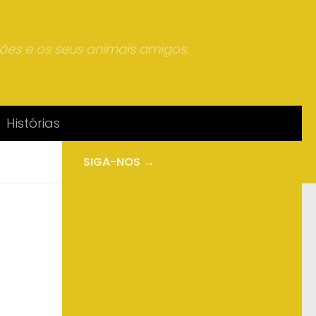
mães e os seus animais amigos.
Histórias
SIGA-NOS →