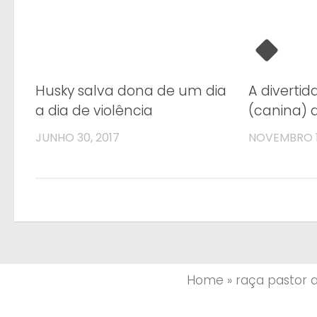
Husky salva dona de um dia
A divertid
a dia de violência
(canina) 
JUNHO 30, 2017
NOVEMBRO 12
Home
»
raça pastor 