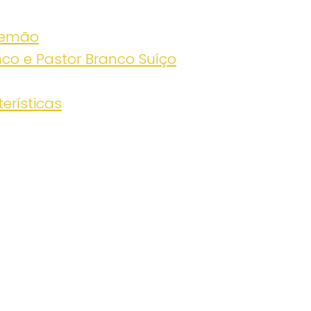
Alemão
nco e Pastor Branco Suíço
erísticas