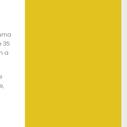
 uma
e 35
m a
e
e,