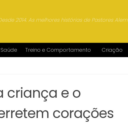
Desde 2014. As melhores histórias de Pastores Ale
Saúde
Treino e Comportamento
Criação
a criança e o
rretem corações