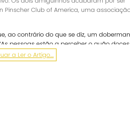
tivo. Os dois amiguinhos acabaram por ser
Pinscher Club of America, uma associaçã
ue, ao contrário do que se diz, um doberman
“As pessoas estão a perceber o quão doces
 Tara, satisfeita. Como resistir?
ar a Ler o Artigo...