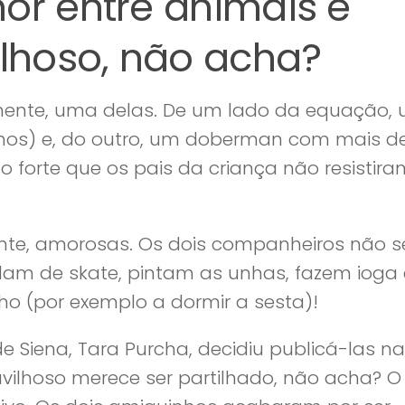
or entre animais e
lhoso, não acha?
ramente, uma delas. De um lado da equação,
nhos) e, do outro, um doberman com mais d
o forte que os pais da criança não resistira
ente, amorosas. Os dois companheiros não s
ndam de skate, pintam as unhas, fazem ioga 
o (por exemplo a dormir a sesta)!
 Siena, Tara Purcha, decidiu publicá-las na
ravilhoso merece ser partilhado, não acha? O