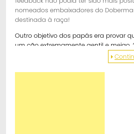
feedback não podia ter sido mais posi
nomeados embaixadores do Doberman 
destinada à raça!
Outro objetivo dos papás era provar q
um cão extremamente gentil e meigo. 
maduros estes cães podem ser”, afirmou
Continu