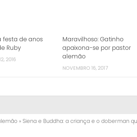
a festa de anos
Maravilhoso: Gatinho
de Ruby
apaixona-se por pastor
alemão
, 2016
NOVEMBRO 16, 2017
alemão
»
Siena e Buddha: a criança e o doberman q