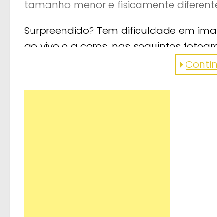
tamanho menor e fisicamente diferente
Surpreendido? Tem dificuldade em imag
ao vivo e a cores, nas seguintes fotogr
são de ficar sem fôlego?
Continu