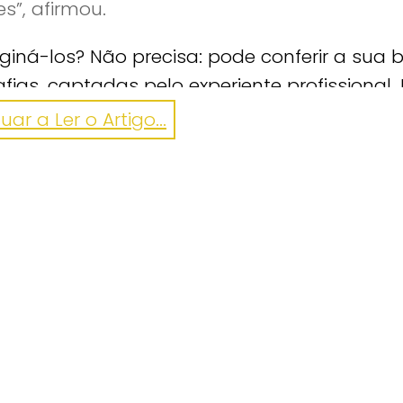
s”, afirmou.
iná-los? Não precisa: pode conferir a sua b
afias, captadas pelo experiente profissional.
ar a Ler o Artigo...