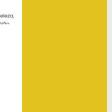
eleza,
 Não