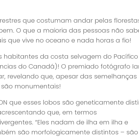
restres que costumam andar pelas florest
 bem. O que a maioria das pessoas não sab
s que vive no oceano e nada horas a fio!
 habitantes da costa selvagem do Pacífico
íncias do Canadá)! O premiado fotógrafo Ia
mar, revelando que, apesar das semelhanças
as são monumentais!
DN que esses lobos são geneticamente disti
, acrescentando que, em termos
vergentes. “Eles nadam de ilha em ilha e
bém são morfologicamente distintos – são