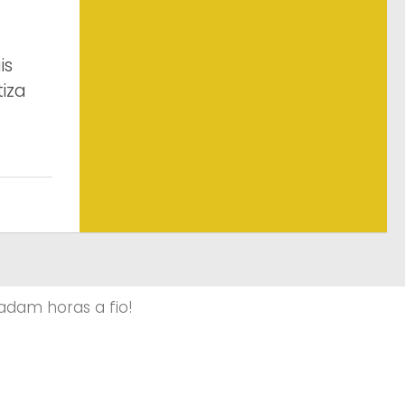
is
iza
adam horas a fio!