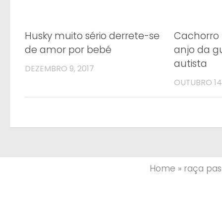
Husky muito sério derrete-se
Cachorro
de amor por bebé
anjo da 
autista
DEZEMBRO 9, 2017
OUTUBRO 14,
Home
»
raça pas