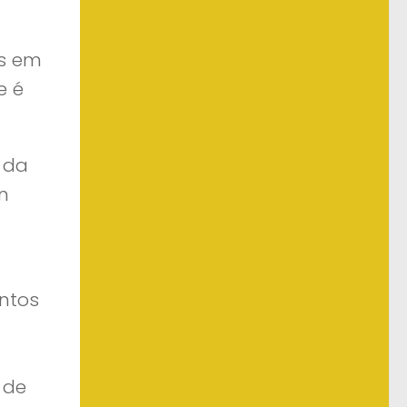
as em
e é
 da
n
ntos
 de