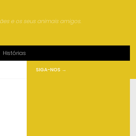
mães e os seus animais amigos.
Histórias
SIGA-NOS →