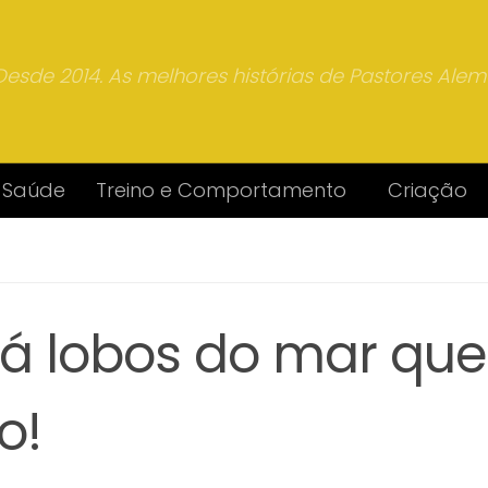
Desde 2014. As melhores histórias de Pastores Ale
Saúde
Treino e Comportamento
Criação
á lobos do mar que
o!