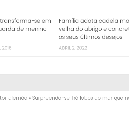
 transforma-se em
Família adota cadela ma
guarda de menino
velha do abrigo e concret
os seus últimos desejos
 2016
ABRIL 2, 2022
tor alemão
»
Surpreenda-se: há lobos do mar que n