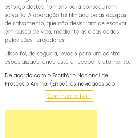
esforço destes homens para conseguirem
salvá-lo. A operação foi filmada pelas equipas
de salvamento, que não desistiram de escavar
em busca de vida, mediante as dicas dadas
pelos cães farejadores.
Ulisse foi, de seguida, levado para um centro
especializado, onde está a receber tratamento.
De acordo com o Escritório Nacional de
Proteção Animal (Enpa), as novidades são
animadoras! O animal está a comer, a reagir
Continuar a Ler...
bem e não sofreu nenhuma fratura grave! Um
vídeo que vale a pena ver!
https://www.facebook.com/bbcnews/videos/vb.22
gostou? partilhe