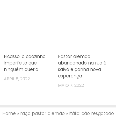
Picasso: o cãozinho
Pastor alemão
imperfeito que
abandonado na rua é
ninguém queria
salvo e ganha nova
esperança
ABRIL 8, 2022
MAIO 7, 2022
Home
»
raça pastor alemão
»
Itália: cão resgatado